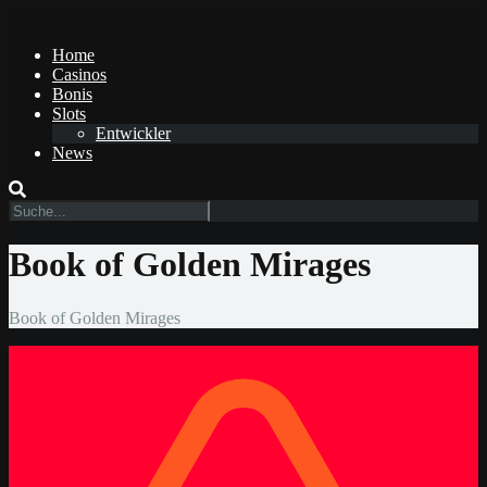
Home
Casinos
Bonis
Slots
Entwickler
News
Book of Golden Mirages
Book of Golden Mirages