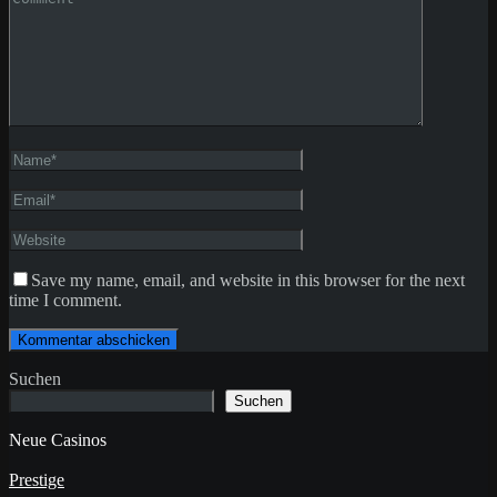
Save my name, email, and website in this browser for the next
time I comment.
Suchen
Suchen
Neue Casinos
Prestige