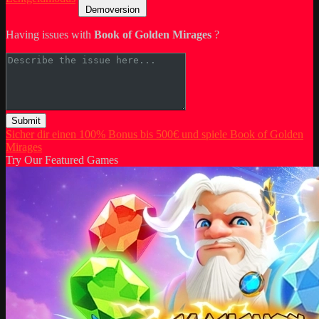
Demoversion
Having issues with
Book of Golden Mirages
?
Submit
Sicher dir einen 100% Bonus bis 500€ und spiele Book of Golden
Mirages
Try Our Featured Games