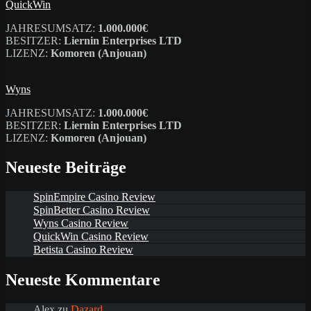
QuickWin
JAHRESUMSATZ:
1.000.000€
BESITZER:
Liernin Enterprises LTD
LIZENZ:
Komoren (Anjouan)
Wyns
JAHRESUMSATZ:
1.000.000€
BESITZER:
Liernin Enterprises LTD
LIZENZ:
Komoren (Anjouan)
Neueste Beiträge
SpinEmpire Casino Review
SpinBetter Casino Review
Wyns Casino Review
QuickWin Casino Review
Betista Casino Review
Neueste Kommentare
Alex
zu
Dazard