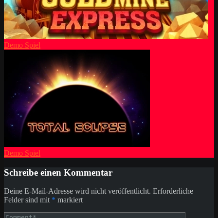
Demo Spiel
Demo Spiel
Schreibe einen Kommentar
Deine E-Mail-Adresse wird nicht veröffentlicht.
Erforderliche
Felder sind mit
*
markiert