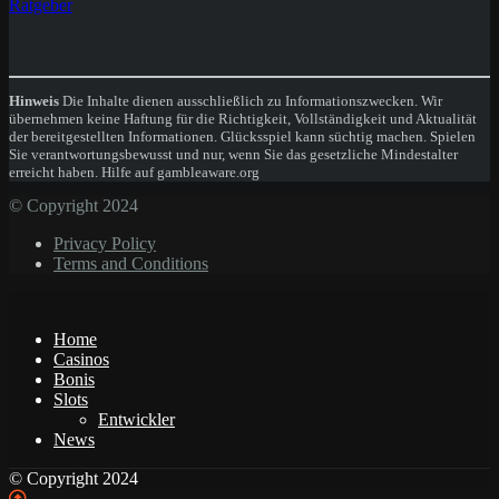
Ratgeber
Hinweis
Die Inhalte dienen ausschließlich zu Informationszwecken. Wir
übernehmen keine Haftung für die Richtigkeit, Vollständigkeit und Aktualität
der bereitgestellten Informationen. Glücksspiel kann süchtig machen. Spielen
Sie verantwortungsbewusst und nur, wenn Sie das gesetzliche Mindestalter
erreicht haben. Hilfe auf gambleaware.org
© Copyright 2024
Privacy Policy
Terms and Conditions
Home
Casinos
Bonis
Slots
Entwickler
News
© Copyright 2024