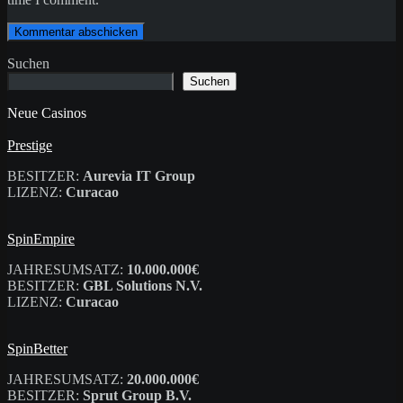
Suchen
Suchen
Neue Casinos
Prestige
BESITZER:
Aurevia IT Group
LIZENZ:
Curacao
SpinEmpire
JAHRESUMSATZ:
10.000.000€
BESITZER:
GBL Solutions N.V.
LIZENZ:
Curacao
SpinBetter
JAHRESUMSATZ:
20.000.000€
BESITZER:
Sprut Group B.V.