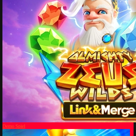
Demo Spiel