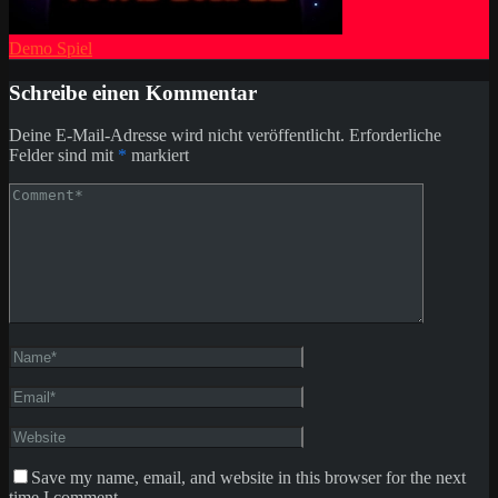
Demo Spiel
Schreibe einen Kommentar
Deine E-Mail-Adresse wird nicht veröffentlicht.
Erforderliche
Felder sind mit
*
markiert
Save my name, email, and website in this browser for the next
time I comment.