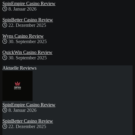
SpinEmpire Casino Review
8. Januar 2026
SpinBetter Casino Review
22. Dezember 2025
Wyns Casino Review
30. September 2025
QuickWin Casino Review
30. September 2025
Aktuelle Reviews
SpinEmpire Casino Review
8. Januar 2026
SpinBetter Casino Review
22. Dezember 2025