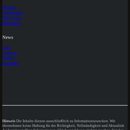
Merkur
Novomatic
Play'n Go
Pragmatic
News
Alle
Casinos
Partner
Ratgeber
Hinweis
Die Inhalte dienen ausschließlich zu Informationszwecken. Wir
übernehmen keine Haftung für die Richtigkeit, Vollständigkeit und Aktualität