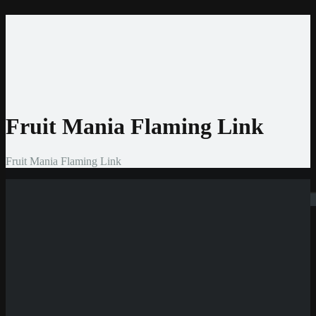
Home
Casinos
Bonis
Slots
Entwickler
News
Fruit Mania Flaming Link
Fruit Mania Flaming Link
Suchen
Neue Casinos