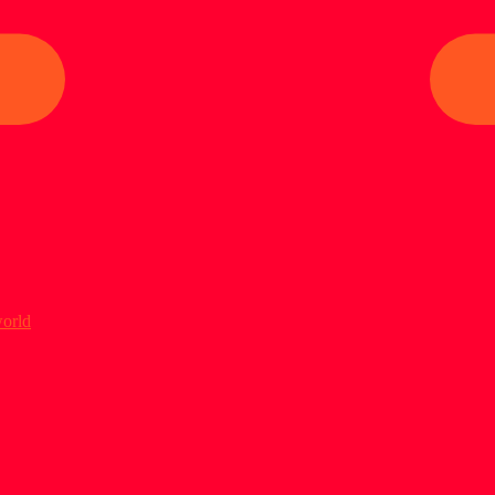
world