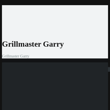
Home
Casinos
Bonis
Slots
Entwickler
News
Grillmaster Garry
Grillmaster Garry
Suchen
Neue Casinos