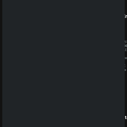
Prestige
SpinE
BESITZER:
JAHRES
Aurevia
10.000.0
IT
BESITZE
Group
GBL
LIZENZ:
Solution
Curacao
N.V.
LIZENZ:
Curacao
SpinBetter
Betist