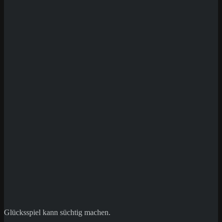
Save my name, email, and website in this
browser for the next time I comment.
Glücksspiel kann süchtig machen.