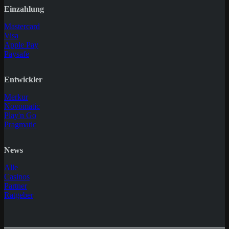
Einzahlung
Mastercard
Visa
Apple Pay
Paysafe
Entwickler
Merkur
Novomatic
Play'n Go
Pragmatic
News
Alle
Casinos
Partner
Ratgeber