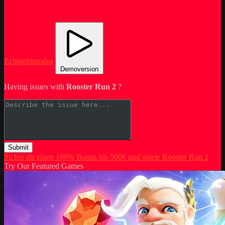
Echtgeldmodus
Demoversion
Having issues with
Rooster Run 2
?
Submit
Sicher dir einen 100% Bonus bis 500€ und spiele Rooster Run 2
Try Our Featured Games