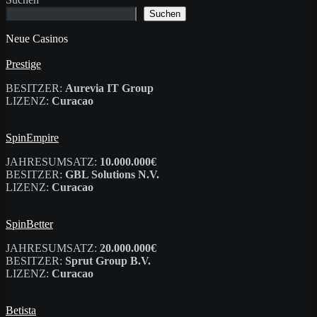
Suchen
Neue Casinos
Prestige
BESITZER:
Aurevia IT Group
LIZENZ:
Curacao
SpinEmpire
JAHRESUMSATZ:
10.000.000€
BESITZER:
GBL Solutions N.V.
LIZENZ:
Curacao
SpinBetter
JAHRESUMSATZ:
20.000.000€
BESITZER:
Sprut Group B.V.
LIZENZ:
Curacao
Betista