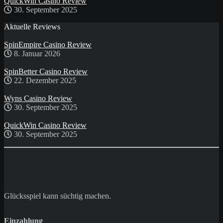
QuickWin Casino Review
30. September 2025
Aktuelle Reviews
SpinEmpire Casino Review
8. Januar 2026
SpinBetter Casino Review
22. Dezember 2025
Wyns Casino Review
30. September 2025
QuickWin Casino Review
30. September 2025
Glücksspiel kann süchtig machen.
Einzahlung