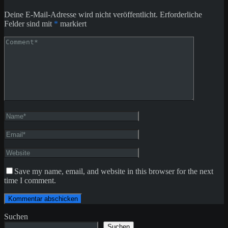
Deine E-Mail-Adresse wird nicht veröffentlicht.
Erforderliche
Felder sind mit
*
markiert
Save my name, email, and website in this browser for the next
time I comment.
Suchen
Suchen