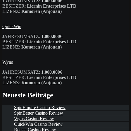
JAHRESUMSATZ:
1.000.000€
BESITZER:
Liernin Enterprises LTD
LIZENZ:
Komoren (Anjouan)
QuickWin
JAHRESUMSATZ:
1.000.000€
BESITZER:
Liernin Enterprises LTD
LIZENZ:
Komoren (Anjouan)
Wyns
JAHRESUMSATZ:
1.000.000€
BESITZER:
Liernin Enterprises LTD
LIZENZ:
Komoren (Anjouan)
Neueste Beiträge
SpinEmpire Casino Review
SpinBetter Casino Review
Wyns Casino Review
QuickWin Casino Review
Betista Casino Review