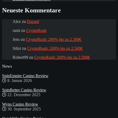
Neueste Kommentare
Alex
zu
Dazard
rami
zu
CryptoRush
Jens
zu
CryptoRush: 200% bis zu 2.500€
Silizi
zu
CryptoRush: 200% bis zu 2.500€
Robert99
zu
CryptoRush: 200% bis zu 2.500€
News
SpinEmpire Casino Review
8. Januar 2026
SpinBetter Casino Review
22. Dezember 2025
Wyns Casino Review
30. September 2025