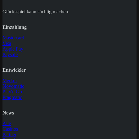
Glücksspiel kann süchtig machen.
Einzahlung
Mastercard
Visa
Apple Pay
Paysafe
Entwickler
Merkur
Novomatic
Play'n Go
Pragmatic
News
Alle
Casinos
Partner