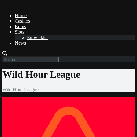
Home
Casinos
Bonis
Slots
Entwickler
News
Wild Hour League
Wild Hour League