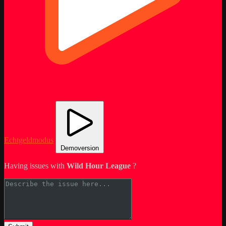
Echtgeldmodus
Demoversion
Having issues with
Wild Hour League
?