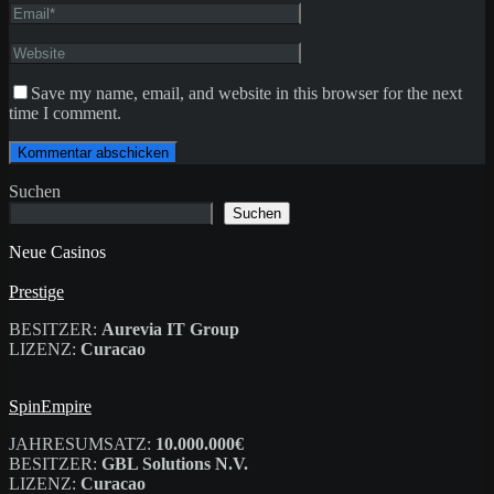
Save my name, email, and website in this browser for the next
time I comment.
Suchen
Suchen
Neue Casinos
Prestige
BESITZER:
Aurevia IT Group
LIZENZ:
Curacao
SpinEmpire
JAHRESUMSATZ:
10.000.000€
BESITZER:
GBL Solutions N.V.
LIZENZ:
Curacao