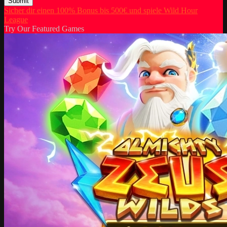
Submit
Sicher dir einen 100% Bonus bis 500€ und spiele Wild Hour
League
Try Our Featured Games