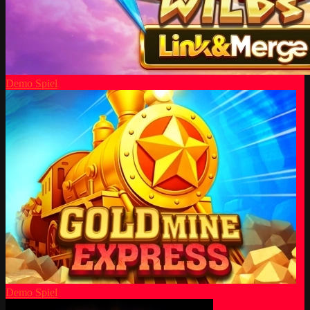
Demo Spiel
Demo Spiel