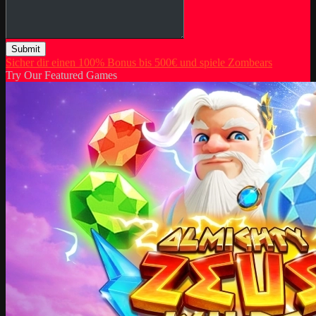
Submit
Sicher dir einen 100% Bonus bis 500€ und spiele Zombears
Try Our Featured Games