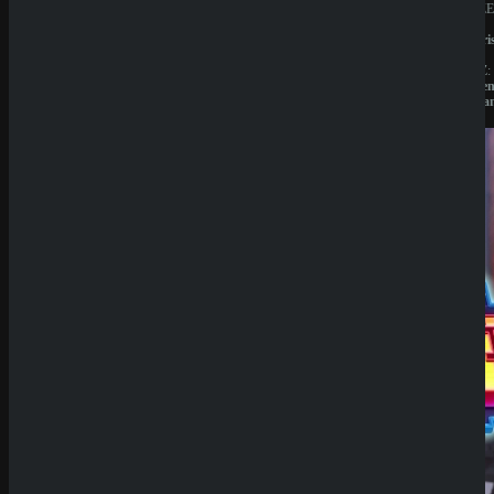
BESITZER:
BESITZE
Liernin
Liernin
Enterprises
Enterpri
LTD
LTD
LIZENZ:
LIZENZ:
Komoren
Komore
(Anjouan)
(Anjoua
Neueste
Beiträge
SpinEmpir
e Casino
Review
SpinBetter
Casino
Review
Wyns
Casino
Review
QuickWin