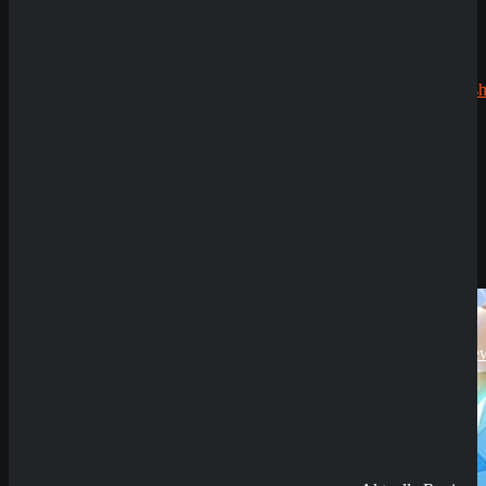
zu 2.500€
Echtgeldmodus
Robert99
Demoversion
zu
Having issues with
Zombie Blasters
?
CryptoRush
200% bis
zu 2.500€
News
SpinEmpire Casino
Submit
Review
Sicher dir einen 100% Bonus bis 500€ und spiele
8. Januar 2026
Zombie Blasters
SpinBetter Casino
Try Our Featured Games
Review
22. Dezember
2025
Wyns Casino Revie
30. September
2025
QuickWin Casino
Review
30. September
2025