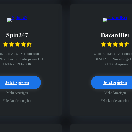
Spin247
DazardBet
HRESUMSATZ:
1.000.000€
JAHRESUMSATZ:
1.000.
ZER:
Liernin Enterprises LTD
BESITZER:
NovaForge L
LIZENZ:
PAGCOR
LIZENZ:
Anjouan
Jetzt spielen
Jetzt spielen
Mehr Anzeigen
Mehr Anzeigen
*Neukundenangebot
*Neukundenangebot