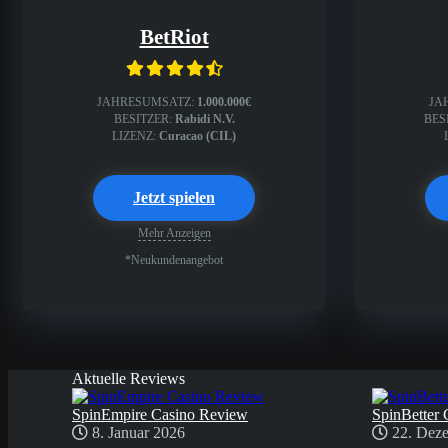
BetRiot
JAHRESUMSATZ:
1.000.000€
JA
BESITZER:
Rabidi N.V.
BES
LIZENZ:
Curacao (CIL)
Jetzt spielen
Mehr Anzeigen
*Neukundenangebot
Aktuelle Reviews
SpinEmpire Casino Review
SpinBetter
8. Januar 2026
22. Dez