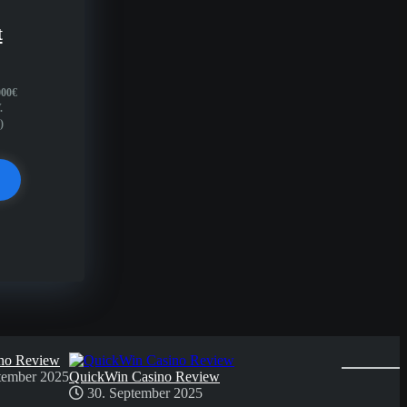
t
000€
.
)
no Review
tember 2025
QuickWin Casino Review
30. September 2025