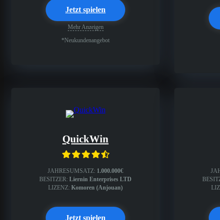
Jetzt spielen
Mehr Anzeigen
*Neukundenangebot
QuickWin
JAHRESUMSATZ:
1.000.000€
JA
BESITZER:
Liernin Enterprises LTD
BESIT
LIZENZ:
Komoren (Anjouan)
LI
Jetzt spielen