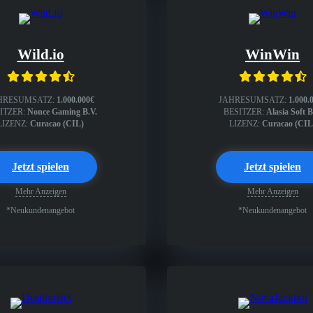
Wild.io
WinWin
HRESUMSATZ:
1.000.000€
JAHRESUMSATZ:
1.000.
ITZER:
Nonce Gaming B.V.
BESITZER:
Alasia Soft B
LIZENZ:
Curacao (CIL)
LIZENZ:
Curacao (CIL
Jetzt spielen
Jetzt spielen
Mehr Anzeigen
Mehr Anzeigen
*Neukundenangebot
*Neukundenangebot