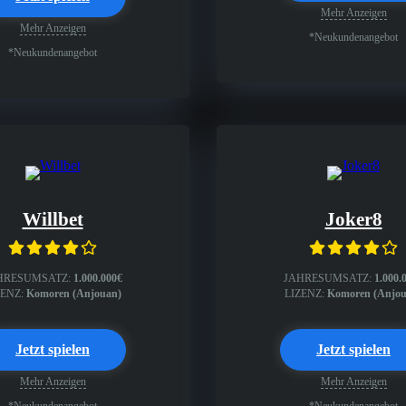
Mehr Anzeigen
Mehr Anzeigen
*Neukundenangebot
*Neukundenangebot
Willbet
Joker8
HRESUMSATZ:
1.000.000€
JAHRESUMSATZ:
1.000.
ZENZ:
Komoren (Anjouan)
LIZENZ:
Komoren (Anjou
Jetzt spielen
Jetzt spielen
Mehr Anzeigen
Mehr Anzeigen
*Neukundenangebot
*Neukundenangebot