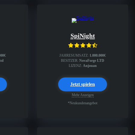
SpiNight
000€
JAHRESUMSATZ:
1.000.000€
td
BESITZER:
NovaForge LTD
LIZENZ:
Anjouan
Jetzt spielen
Mehr Anzeigen
*Neukundenangebot