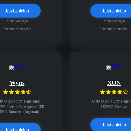
Jetzt spielen
Jetzt spielen
Mehr Anzeigen
Mehr Anzeigen
*Neukundenangebot
*Neukundenangebot
Wyns
XON
HRESUMSATZ:
1.000.000€
JAHRESUMSATZ:
1.000.
ZER:
Liernin Enterprises LTD
LIZENZ:
Curacao
ZENZ:
Komoren (Anjouan)
Jetzt spielen
Jetzt spielen