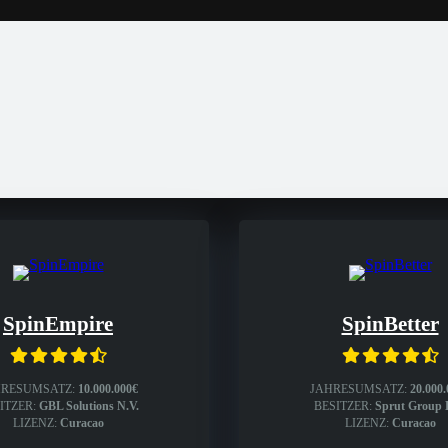
ickler
SpinEmpire
SpinBetter
HRESUMSATZ:
10.000.000€
JAHRESUMSATZ:
20.000
ITZER:
GBL Solutions N.V.
BESITZER:
Sprut Group 
LIZENZ:
Curacao
LIZENZ:
Curacao