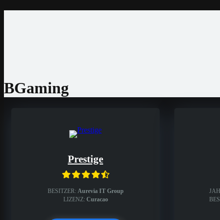
Home
Casinos
Bonis
Slots
Entw
News
BGaming
Prestige
BESITZER:
Aurevia IT Group
JA
LIZENZ:
Curacao
BES