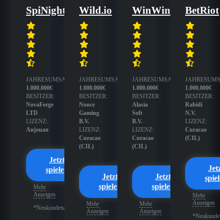
SpiNight
Wild.io
WinWin
BetRiot
JAHRESUMSATZ:
JAHRESUMSATZ:
JAHRESUMSATZ:
JAHRESUMS
1.000.000€
1.000.000€
1.000.000€
1.000.000€
BESITZER:
BESITZER:
BESITZER:
BESITZER:
NovaForge
Nonce
Alasia
Rabidi
LTD
Gaming
Soft
N.V.
LIZENZ:
B.V.
B.V.
LIZENZ:
Anjouan
LIZENZ:
LIZENZ:
Curacao
Curacao
Curacao
(CIL)
(CIL)
(CIL)
Jetzt
Jet
spielen
Jetzt
Jetzt
spie
spielen
spielen
Mehr
Anzeigen
Mehr
Anzeigen
Mehr
Mehr
*Neukundenangebot
Anzeigen
Anzeigen
*Neukunde