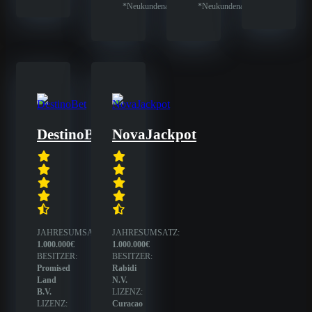
*Neukundenangebot
*Neukundenangebot
DestinoBet
NovaJackpot
JAHRESUMSATZ:
JAHRESUMSATZ:
1.000.000€
1.000.000€
BESITZER:
BESITZER:
Promised
Rabidi
Land
N.V.
B.V.
LIZENZ:
LIZENZ:
Curacao