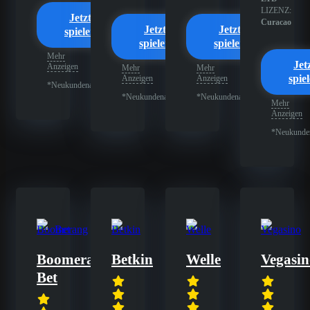
LIZENZ:
Jetzt
Curacao
Jetzt
Jetzt
spielen
spielen
spielen
Mehr
Jet
Anzeigen
Mehr
Mehr
spie
Anzeigen
Anzeigen
*Neukundenangebot
*Neukundenangebot
*Neukundenangebot
Mehr
Anzeigen
*Neukunde
Boomerang
Betkin
Welle
Vegasin
Bet