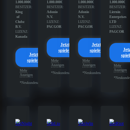
1.000.000€
1.000.000€
1.000.000€
1.000.000€
BESITZER:
BESITZER:
BESITZER:
BESITZER:
King
Adonio
Adonio
Liernin
of
N.V.
N.V.
Enterprises
Clubz
LIZENZ:
LIZENZ:
LTD
B.V.
PACGOR
PACGOR
LIZENZ:
LIZENZ:
PAGCOR
Kanada
Jetzt
Jetzt
Jet
spielen
spielen
Jetzt
spie
spielen
Mehr
Mehr
Anzeigen
Anzeigen
Mehr
Anzeigen
Mehr
*Neukundenangebot
*Neukundenangebot
Anzeigen
*Neukunde
*Neukundenangebot