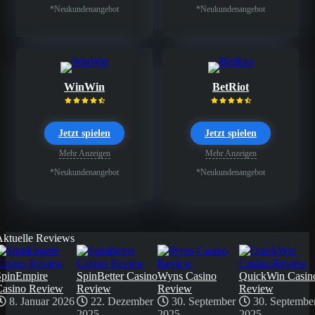
*Neukundenangebot
*Neukundenangebot
WinWin
BetRiot
Jetzt spielen
Jetzt spielen
Mehr Anzeigen
Mehr Anzeigen
*Neukundenangebot
*Neukundenangebot
Aktuelle Reviews
SpinEmpire
SpinBetter Casino
Wyns Casino
QuickWin Casin
Casino Review
Review
Review
Review
8. Januar 2026
22. Dezember
30. September
30. Septembe
2025
2025
2025