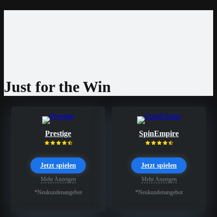
Home
Casinos
Bonis
Slots
Entwickler
News
Just for the Win
Prestige
SpinEmpire
Jetzt spielen
Jetzt spielen
Mehr Anzeigen
Mehr Anzeigen
*Neukundenangebot
*Neukundenangebot