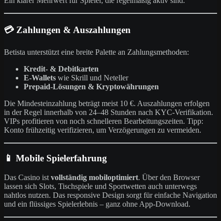
Ein klarer Mehrwert für Spieler, die regelmäßig aktiv sind.
💳
Zahlungen & Auszahlungen
Betista unterstützt eine breite Palette an Zahlungsmethoden:
Kredit- & Debitkarten
E-Wallets
wie Skrill und Neteller
Prepaid-Lösungen & Kryptowährungen
Die Mindesteinzahlung beträgt meist 10 €. Auszahlungen erfolgen
in der Regel innerhalb von 24–48 Stunden nach KYC-Verifikation.
VIPs profitieren von noch schnelleren Bearbeitungszeiten. Tipp:
Konto frühzeitig verifizieren, um Verzögerungen zu vermeiden.
📱
Mobile Spielerfahrung
Das Casino ist
vollständig mobiloptimiert
. Über den Browser
lassen sich Slots, Tischspiele und Sportwetten auch unterwegs
nahtlos nutzen. Das responsive Design sorgt für einfache Navigation
und ein flüssiges Spielerlebnis – ganz ohne App-Download.