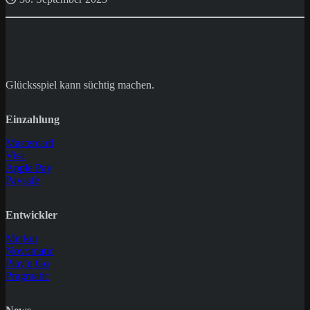
Glücksspiel kann süchtig machen.
Einzahlung
Mastercard
Visa
Apple Pay
Paysafe
Entwickler
Merkur
Novomatic
Play'n Go
Pragmatic