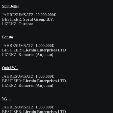
SpinBetter
JAHRESUMSATZ:
20.000.000€
BESITZER:
Sprut Group B.V.
LIZENZ:
Curacao
Betista
JAHRESUMSATZ:
1.000.000€
BESITZER:
Liernin Enterprises LTD
LIZENZ:
Komoren (Anjouan)
QuickWin
JAHRESUMSATZ:
1.000.000€
BESITZER:
Liernin Enterprises LTD
LIZENZ:
Komoren (Anjouan)
Wyns
JAHRESUMSATZ:
1.000.000€
BESITZER:
Liernin Enterprises LTD