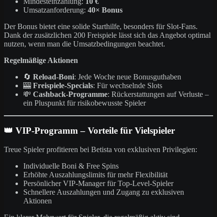
Mindesteinzahlung:
10 €
Umsatzanforderung:
40× Bonus
Der Bonus bietet eine solide Starthilfe, besonders für Slot-Fans.
Dank der zusätzlichen 200 Freispiele lässt sich das Angebot optimal
nutzen, wenn man die Umsatzbedingungen beachtet.
Regelmäßige Aktionen
🔄
Reload-Boni
: Jede Woche neue Bonusguthaben
🎰
Freispiele-Specials
: Für wechselnde Slots
💸
Cashback-Programme
: Rückerstattungen auf Verluste –
ein Pluspunkt für risikobewusste Spieler
👑
VIP-Programm – Vorteile für Vielspieler
Treue Spieler profitieren bei Betista von exklusiven Privilegien:
Individuelle Boni & Free Spins
Erhöhte Auszahlungslimits für mehr Flexibilität
Persönlicher VIP-Manager für Top-Level-Spieler
Schnellere Auszahlungen und Zugang zu exklusiven
Aktionen