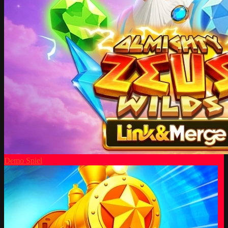
Demo Spiel