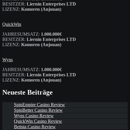
BESITZER:
Liernin Enterprises LTD
LIZENZ:
Komoren (Anjouan)
QuickWin
JAHRESUMSATZ:
1.000.000€
BESITZER:
Liernin Enterprises LTD
LIZENZ:
Komoren (Anjouan)
Wyns
JAHRESUMSATZ:
1.000.000€
BESITZER:
Liernin Enterprises LTD
LIZENZ:
Komoren (Anjouan)
Neueste Beiträge
SpinEmpire Casino Review
SpinBetter Casino Review
Wyns Casino Review
QuickWin Casino Review
Betista Casino Review