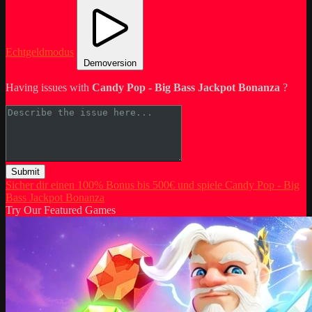
Echtgeldmodus
Demoversion
Having issues with
Candy Pop - Big Bass Jackpot Bonanza
?
Submit
Sicher dir einen 100% Bonus bis 500€ und spiele Candy Pop - Big
Bass Jackpot Bonanza
Try Our Featured Games