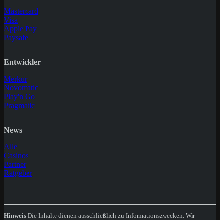
Mastercard
Visa
Apple Pay
Paysafe
Entwickler
Merkur
Novomatic
Play'n Go
Pragmatic
News
Alle
Casinos
Partner
Ratgeber
Hinweis
Die Inhalte dienen ausschließlich zu Informationszwecken. Wir