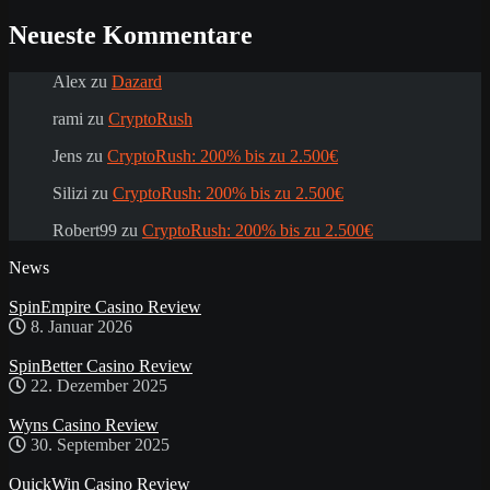
Neueste Kommentare
Alex
zu
Dazard
rami
zu
CryptoRush
Jens
zu
CryptoRush: 200% bis zu 2.500€
Silizi
zu
CryptoRush: 200% bis zu 2.500€
Robert99
zu
CryptoRush: 200% bis zu 2.500€
News
SpinEmpire Casino Review
8. Januar 2026
SpinBetter Casino Review
22. Dezember 2025
Wyns Casino Review
30. September 2025
QuickWin Casino Review