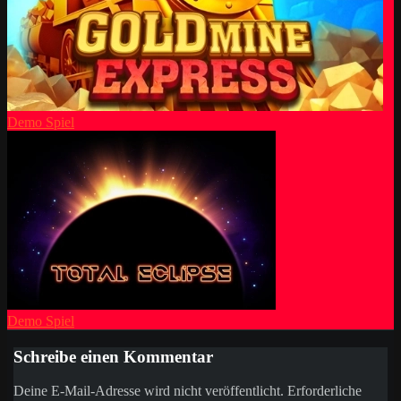
Demo Spiel
Demo Spiel
Schreibe einen Kommentar
Deine E-Mail-Adresse wird nicht veröffentlicht.
Erforderliche