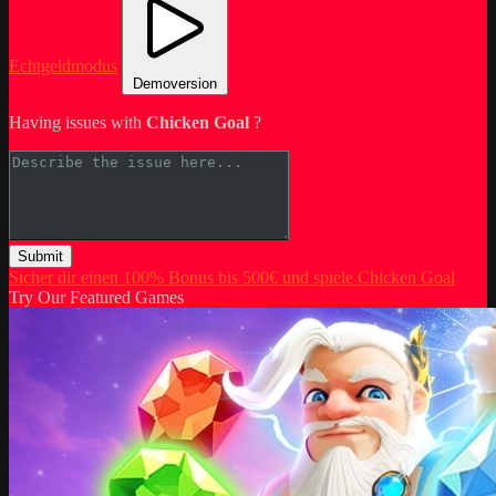
Echtgeldmodus
Demoversion
Having issues with
Chicken Goal
?
Submit
Sicher dir einen 100% Bonus bis 500€ und spiele Chicken Goal
Try Our Featured Games