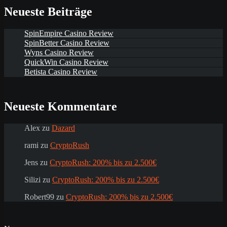
Neueste Beiträge
SpinEmpire Casino Review
SpinBetter Casino Review
Wyns Casino Review
QuickWin Casino Review
Betista Casino Review
Neueste Kommentare
Alex
zu
Dazard
rami
zu
CryptoRush
Jens
zu
CryptoRush: 200% bis zu 2.500€
Silizi
zu
CryptoRush: 200% bis zu 2.500€
Robert99
zu
CryptoRush: 200% bis zu 2.500€