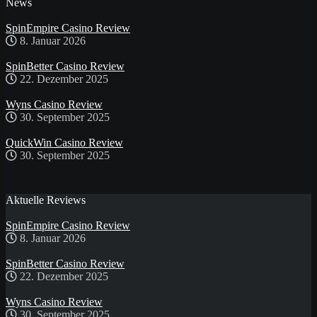
News
SpinEmpire Casino Review
8. Januar 2026
SpinBetter Casino Review
22. Dezember 2025
Wyns Casino Review
30. September 2025
QuickWin Casino Review
30. September 2025
Aktuelle Reviews
SpinEmpire Casino Review
8. Januar 2026
SpinBetter Casino Review
22. Dezember 2025
Wyns Casino Review
30. September 2025