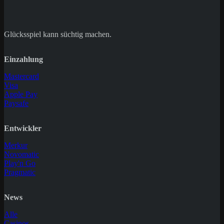
Glücksspiel kann süchtig machen.
Einzahlung
Mastercard
Visa
Apple Pay
Paysafe
Entwickler
Merkur
Novomatic
Play'n Go
Pragmatic
News
Alle
Casinos