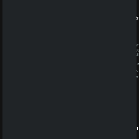
Prestige
SpinE
BESITZER:
JAHRES
Aurevia
10.000.0
IT
BESITZE
Group
GBL
LIZENZ:
Solution
Curacao
N.V.
LIZENZ:
Curacao
SpinBetter
Betist