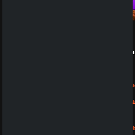
Casino
Review
Betista
Casino
Review
Neueste
Kommenta
Alex
zu
Dazard
rami
zu
CryptoRus
Jens
zu
CryptoRush
200% bis
zu 2.500€
Silizi
zu
CryptoRush
200% bis