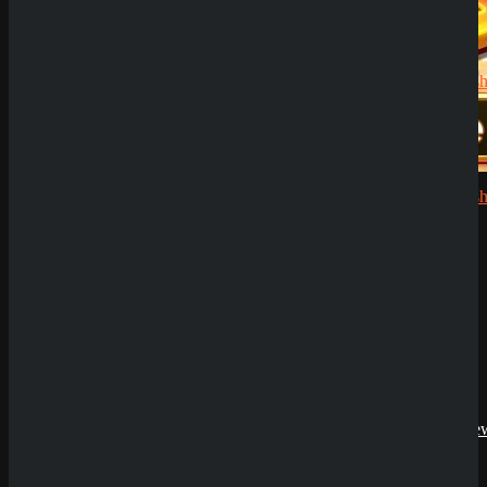
200% bis
zu 2.500€
Silizi
zu
CryptoRush
200% bis
zu 2.500€
Robert99
zu
Demo Spiel
CryptoRush
200% bis
zu 2.500€
News
SpinEmpire Casino
Review
8. Januar 2026
SpinBetter Casino
Review
22. Dezember
2025
Wyns Casino Revie
30. September
2025