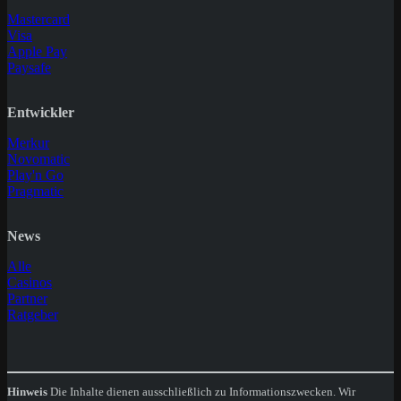
Mastercard
Visa
Apple Pay
Paysafe
Entwickler
Merkur
Novomatic
Play'n Go
Pragmatic
News
Alle
Casinos
Partner
Ratgeber
Hinweis
Die Inhalte dienen ausschließlich zu Informationszwecken. Wir