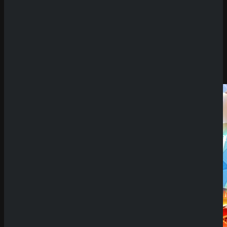
Casino
Review
Wyns
Casino
Review
Submit
QuickWin
Sicher dir einen 100% Bonus bis 500€ und spiele
Casino
Dragon Dash
Review
Try Our Featured Games
Betista
Casino
Review
Neueste
Kommenta
Alex
zu
Dazard
rami
zu
CryptoRus
Jens
zu
CryptoRush