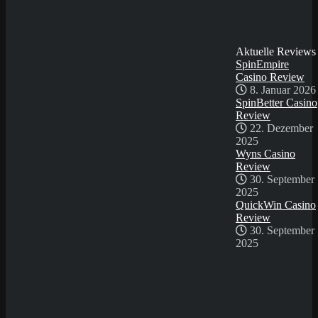
QuickWin Casino
Demo Spiel
Review
30. September
2025
Aktuelle Reviews
SpinEmpire
Casino Review
8. Januar 2026
SpinBetter Casino
Review
22. Dezember
2025
Wyns Casino
Demo Spiel
Review
30. September
Schreibe einen Kommentar
2025
QuickWin Casino
Deine E-Mail-Adresse wird nicht
Review
veröffentlicht.
Erforderliche Felder sind mit
*
30. September
markiert
2025