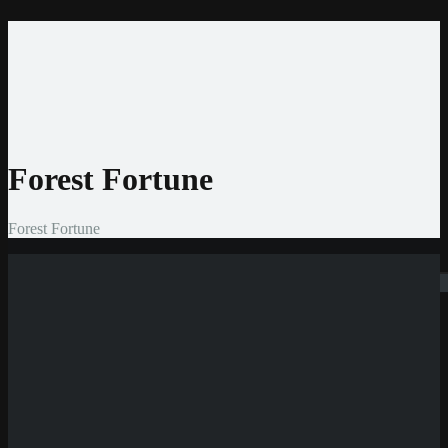
Home
Casinos
Bonis
Slots
Entwickler
News
Forest Fortune
Forest Fortune
Suchen
Neue Casinos