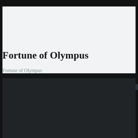
Home
Casinos
Bonis
Slots
Entwickler
News
Fortune of Olympus
Fortune of Olympus
Suchen
Neue Casinos