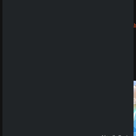
zu 2.500€
Echtgeldmodus
Robert99
Demoversion
zu
Having issues with
Fortune of Olympus
?
CryptoRush
200% bis
zu 2.500€
News
SpinEmpire Casino
Submit
Review
Sicher dir einen 100% Bonus bis 500€ und spiele
8. Januar 2026
Fortune of Olympus
SpinBetter Casino
Try Our Featured Games
Review
22. Dezember
2025
Wyns Casino Revie
30. September
2025
QuickWin Casino
Review
30. September
2025