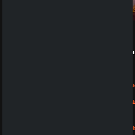
Casino
Review
Betista
Casino
Review
Neueste
Kommenta
Alex
zu
Dazard
rami
zu
CryptoRus
Jens
zu
CryptoRush
200% bis
zu 2.500€
Silizi
zu
CryptoRush
200% bis