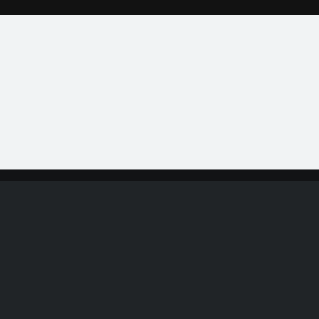
ickler