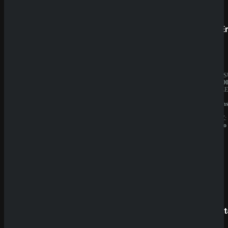
Prestige
SpinE
BESITZER:
JAHRES
Aurevia
10.000.0
IT
BESITZE
Group
GBL
LIZENZ:
Solution
Curacao
N.V.
LIZENZ:
Curacao
SpinBetter
Betist