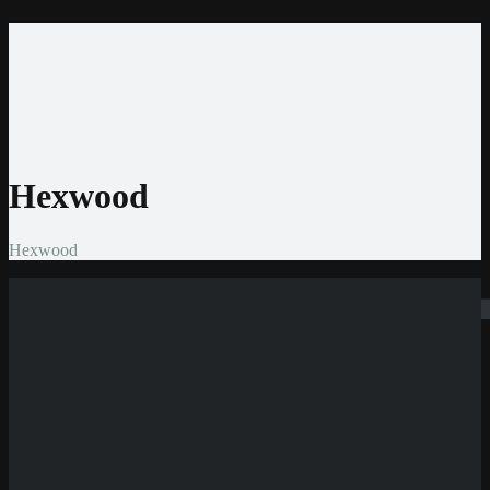
Home
Casinos
Bonis
Slots
Entwickler
News
Hexwood
Hexwood
Suchen
Neue Casinos