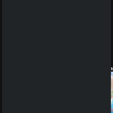
Casino
Echtgeldmodus
Review
Demoversion
Wyns
Casino
Having issues with
Hot Diggity Dog Fortune
Review
Map
?
QuickWin
Casino
Review
Betista
Casino
Review
Submit
Neueste
Sicher dir einen 100% Bonus bis 500€ und spiele
Hot Diggity Dog Fortune Map
Kommenta
Try Our Featured Games
Alex
zu
Dazard
rami
zu
CryptoRus
Jens
zu
CryptoRush