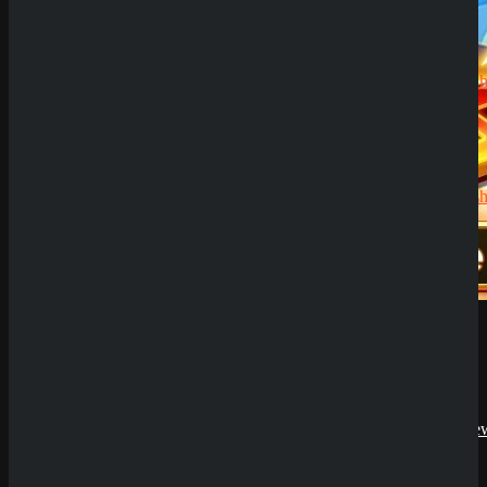
200% bis
zu 2.500€
Silizi
zu
CryptoRush
200% bis
zu 2.500€
Robert99
zu
CryptoRush
200% bis
zu 2.500€
News
SpinEmpire Casino
Review
Demo Spiel
8. Januar 2026
SpinBetter Casino
Review
22. Dezember
2025
Wyns Casino Revie
30. September
2025