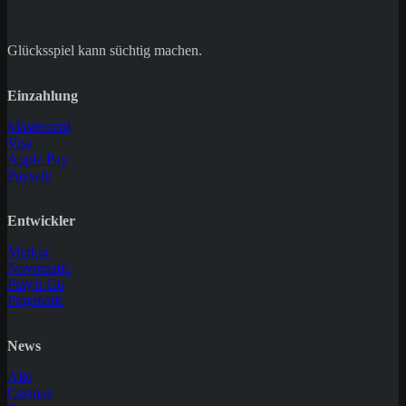
Glücksspiel kann süchtig machen.
Einzahlung
Mastercard
Visa
Apple Pay
Paysafe
Entwickler
Merkur
Novomatic
Play'n Go
Pragmatic
News
Alle
Casinos