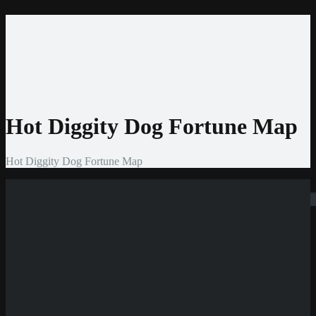
Home
Casinos
Bonis
Slots
Entwickler
News
Hot Diggity Dog Fortune Map
Hot Diggity Dog Fortune Map
Suchen
Neue Casinos