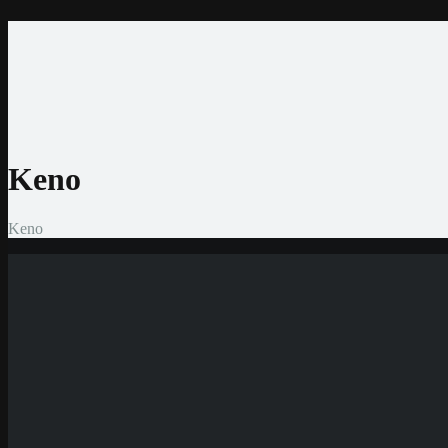
Home
Casinos
Bonis
Slots
Entw
News
Keno
Keno