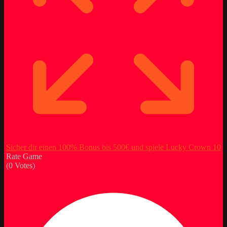
Sicher dir einen 100% Bonus bis 500€ und spiele Lucky Crown 10
Rate Game
(
0
Votes)