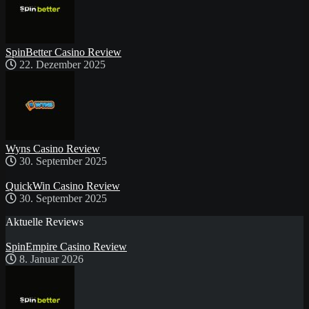
SpinBetter Casino Review
22. Dezember 2025
Wyns Casino Review
30. September 2025
QuickWin Casino Review
30. September 2025
Aktuelle Reviews
SpinEmpire Casino Review
8. Januar 2026