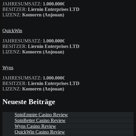
JAHRESUMSATZ:
1.000.000€
BESITZER:
Liernin Enterprises LTD
LIZENZ:
Komoren (Anjouan)
QuickWin
JAHRESUMSATZ:
1.000.000€
BESITZER:
Liernin Enterprises LTD
LIZENZ:
Komoren (Anjouan)
Wyns
JAHRESUMSATZ:
1.000.000€
BESITZER:
Liernin Enterprises LTD
LIZENZ:
Komoren (Anjouan)
Neueste Beiträge
SpinEmpire Casino Review
SpinBetter Casino Review
Wyns Casino Review
QuickWin Casino Review