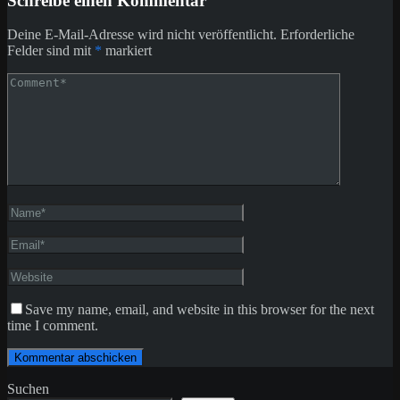
Schreibe einen Kommentar
Deine E-Mail-Adresse wird nicht veröffentlicht.
Erforderliche
Felder sind mit
*
markiert
Save my name, email, and website in this browser for the next
time I comment.
Suchen