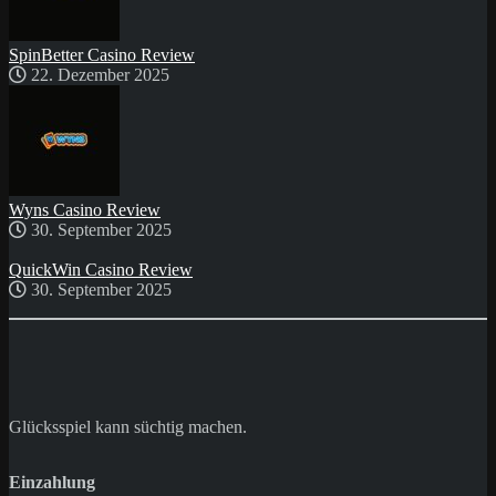
SpinBetter Casino Review
22. Dezember 2025
Wyns Casino Review
30. September 2025
QuickWin Casino Review
30. September 2025
Glücksspiel kann süchtig machen.
Einzahlung