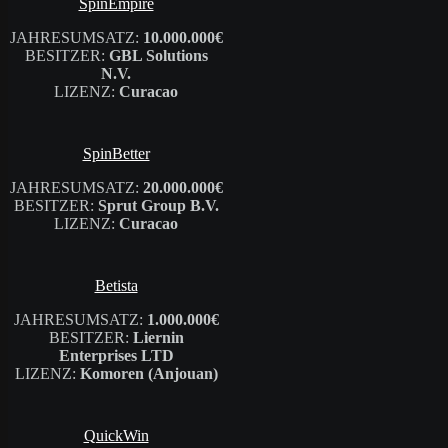
SpinEmpire
JAHRESUMSATZ:
10.000.000€
BESITZER:
GBL Solutions
N.V.
LIZENZ:
Curacao
SpinBetter
JAHRESUMSATZ:
20.000.000€
BESITZER:
Sprut Group B.V.
LIZENZ:
Curacao
Betista
JAHRESUMSATZ:
1.000.000€
BESITZER:
Liernin
Enterprises LTD
LIZENZ:
Komoren (Anjouan)
QuickWin