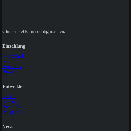
Glücksspiel kann süchtig machen.
Einzahlung
Mastercard
Visa
Apple Pay
Paysafe
Entwickler
Merkur
Novomatic
Play'n Go
Pragmatic
News