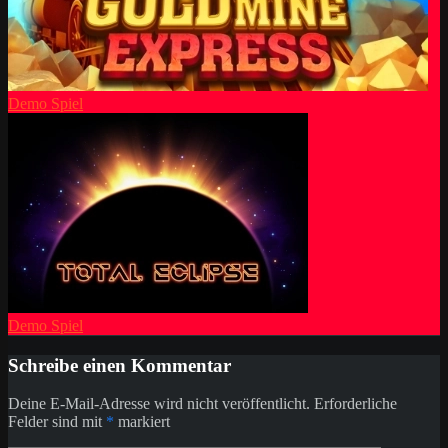
Demo Spiel
Demo Spiel
Schreibe einen Kommentar
Deine E-Mail-Adresse wird nicht veröffentlicht.
Erforderliche
Felder sind mit
*
markiert