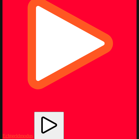
Echtgeldmodus