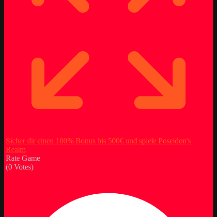
Sicher dir einen 100% Bonus bis 500€ und spiele Poseidon's
Realm
Rate Game
(
0
Votes)