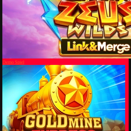
Demo Spiel