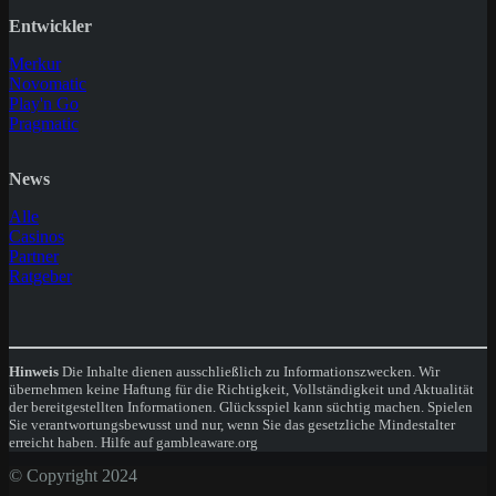
Entwickler
Merkur
Novomatic
Play'n Go
Pragmatic
News
Alle
Casinos
Partner
Ratgeber
Hinweis
Die Inhalte dienen ausschließlich zu Informationszwecken. Wir
übernehmen keine Haftung für die Richtigkeit, Vollständigkeit und Aktualität
der bereitgestellten Informationen. Glücksspiel kann süchtig machen. Spielen
Sie verantwortungsbewusst und nur, wenn Sie das gesetzliche Mindestalter
erreicht haben. Hilfe auf gambleaware.org
© Copyright 2024