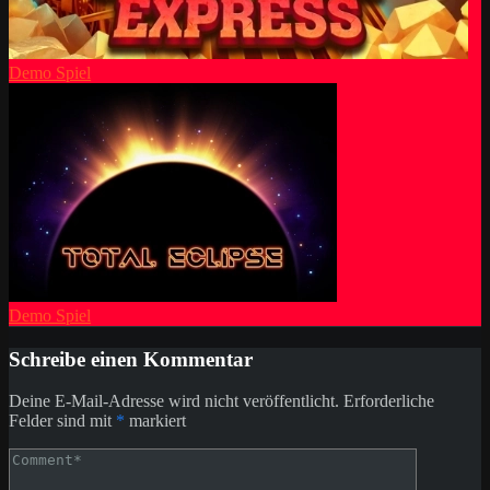
Demo Spiel
Demo Spiel
Schreibe einen Kommentar
Deine E-Mail-Adresse wird nicht veröffentlicht.
Erforderliche
Felder sind mit
*
markiert