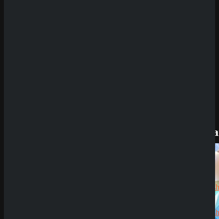
Casino
Review
Wyns
Echtgeldmodus
Casino
Demoversion
Review
Having issues with
Secret Order
?
QuickWin
Casino
Review
Betista
Casino
Review
Submit
Neueste
Sicher dir einen 100% Bonus bis 500€ und spiele
Kommenta
Secret Order
Try Our Featured Games
Alex
zu
Dazard
rami
zu
CryptoRus
Jens
zu
CryptoRush