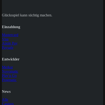
Glücksspiel kann süchtig machen.
Einzahlung
Mastercard
Visa
Apple Pay
Paysafe
Entwickler
Merkur
Novomatic
Play'n Go
Pragmatic
News
Alle
Casinos