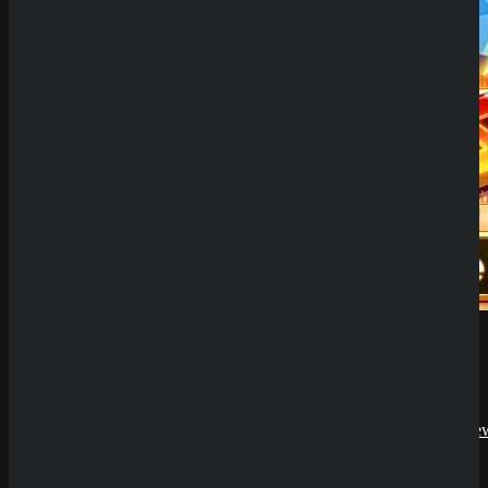
200% bis
zu 2.500€
Silizi
zu
CryptoRush
200% bis
zu 2.500€
Robert99
zu
CryptoRush
200% bis
zu 2.500€
News
SpinEmpire Casino
Review
Demo Spiel
8. Januar 2026
SpinBetter Casino
Review
22. Dezember
2025
Wyns Casino Revie
30. September
2025