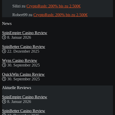
Silizi
zu
CryptoRush: 200% bis zu 2.500€
Robert99
zu
CryptoRush: 200% bis zu 2.500€
News
SpinEmpire Casino Review
8. Januar 2026
SpinBetter Casino Review
22. Dezember 2025
Wyns Casino Review
30. September 2025
QuickWin Casino Review
30. September 2025
Aktuelle Reviews
SpinEmpire Casino Review
8. Januar 2026
SpinBetter Casino Review