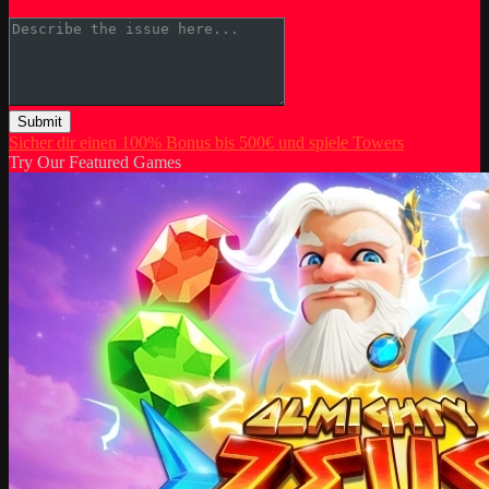
Submit
Sicher dir einen 100% Bonus bis 500€ und spiele Towers
Try Our Featured Games