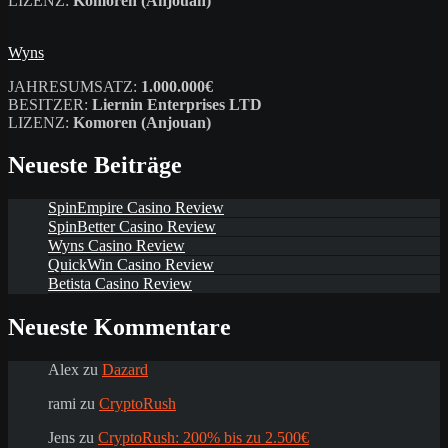
LIZENZ:
Komoren (Anjouan)
Wyns
JAHRESUMSATZ:
1.000.000€
BESITZER:
Liernin Enterprises LTD
LIZENZ:
Komoren (Anjouan)
Neueste Beiträge
SpinEmpire Casino Review
SpinBetter Casino Review
Wyns Casino Review
QuickWin Casino Review
Betista Casino Review
Neueste Kommentare
Alex
zu
Dazard
rami
zu
CryptoRush
Jens
zu
CryptoRush: 200% bis zu 2.500€