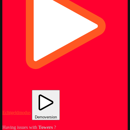
Echtgeldmodus
Demoversion
Having issues with
Towers
?