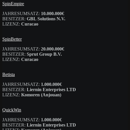
SpinEmpire
JAHRESUMSATZ:
10.000.000€
BESITZER:
GBL Solutions N.V.
LIZENZ:
Curacao
SpinBetter
JAHRESUMSATZ:
20.000.000€
BESITZER:
Sprut Group B.V.
LIZENZ:
Curacao
Betista
JAHRESUMSATZ:
1.000.000€
BESITZER:
Liernin Enterprises LTD
LIZENZ:
Komoren (Anjouan)
QuickWin
JAHRESUMSATZ:
1.000.000€
BESITZER:
Liernin Enterprises LTD