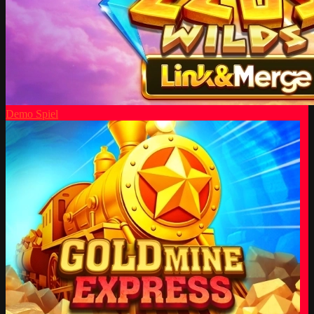
Demo Spiel